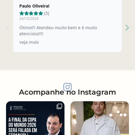
Paulo Oliveira!
F
(5)
24/10/2024
0
Ótimo!!! Atendeu muito bem e é muito
E
atencioso!!!!
e
veja mais
v
Acompanhe no Instagram