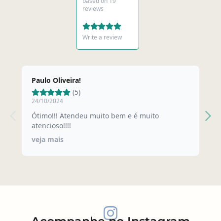
based on 19
reviews
Write a review
Paulo Oliveira!
F
(5)
24/10/2024
0
Ótimo!!! Atendeu muito bem e é muito
E
atencioso!!!!
e
veja mais
v