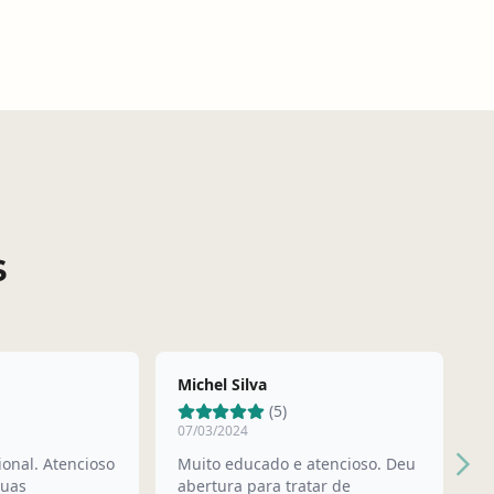
s
Michel Silva
P
(5)
07/03/2024
2
ional. Atencioso
Muito educado e atencioso. Deu
Ót
suas
abertura para tratar de
m