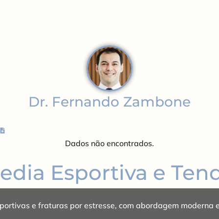
nças e Tratamentos
Local
Contato
Blog
Dr. Fernando Zambone
Ortopedista,Traumatologista e Cirurgião da Mão em São Paulo - SP
CRM 144370 / RQE Ortopedia: 66764 / RQE Cirurgia da Mão: 6676
Dados não encontrados.
edia Esportiva e Tend
sportivas e fraturas por estresse, com abordagem moderna e