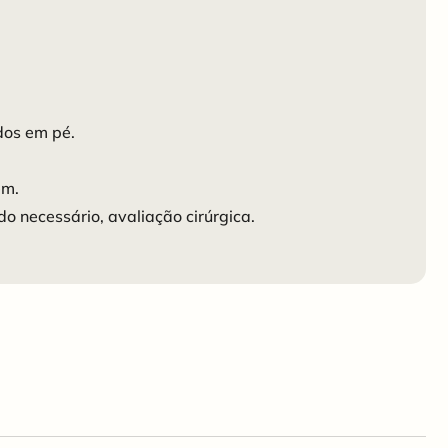
dos em pé.
em.
o necessário, avaliação cirúrgica.