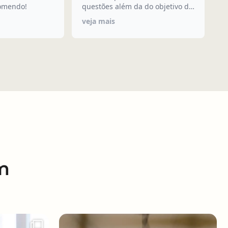
comendo!
questões além da do objetivo da
p
consulta.
veja mais
v
m