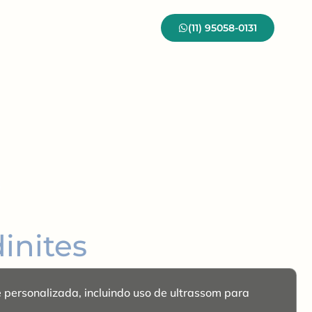
(11) 95058-0131
5
inites
 personalizada, incluindo uso de ultrassom para